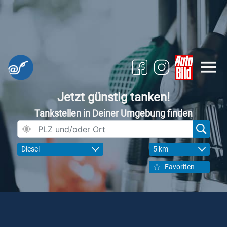
Jetzt günstig tanken!
Tankstellen in Deiner Umgebung finden
Diesel
5 km
Favoriten