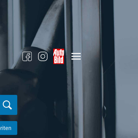
riten