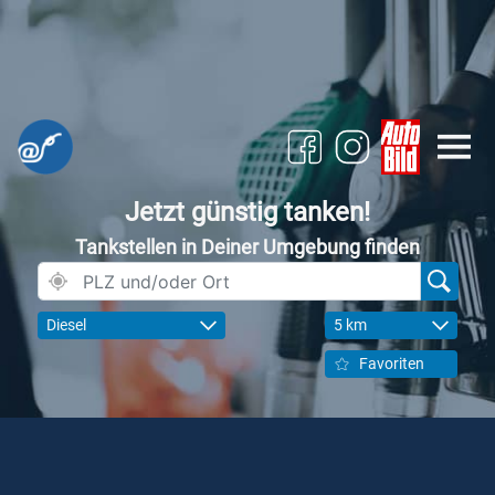
Jetzt günstig tanken!
Tankstellen in Deiner Umgebung finden
Diesel
5 km
Favoriten