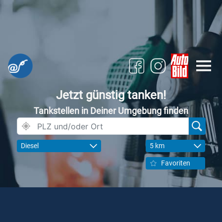
Jetzt günstig tanken!
Tankstellen in Deiner Umgebung finden
Diesel
5 km
Favoriten