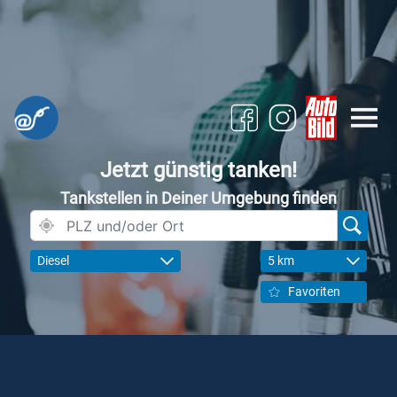
Jetzt günstig tanken!
Tankstellen in Deiner Umgebung finden
Diesel
5 km
Favoriten