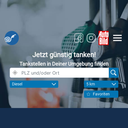
Jetzt günstig tanken!
Tankstellen in Deiner Umgebung finden
Diesel
5 km
Favoriten