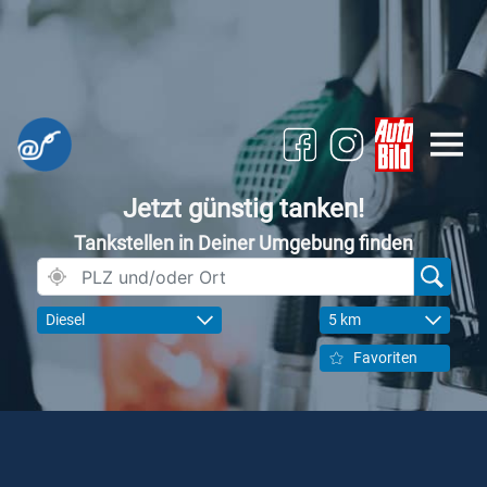
Jetzt günstig tanken!
Tankstellen in Deiner Umgebung finden
Diesel
5 km
Favoriten