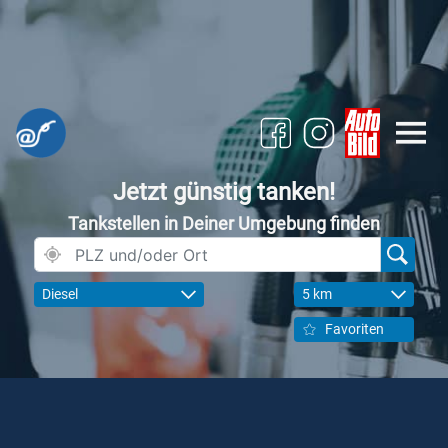
Jetzt günstig tanken!
Tankstellen in Deiner Umgebung finden
Diesel
5 km
Favoriten