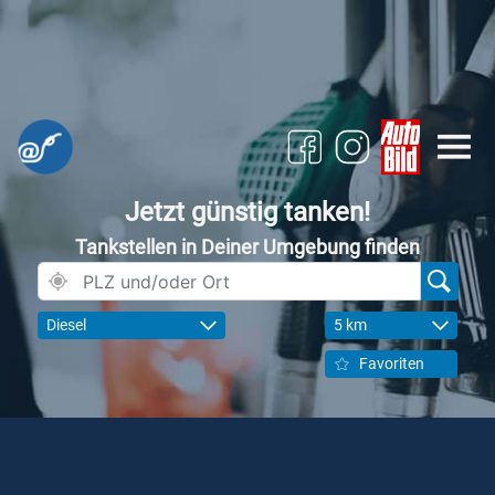
Jetzt günstig tanken!
Tankstellen in Deiner Umgebung finden
Diesel
5 km
Favoriten