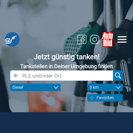
Jetzt günstig tanken!
Tankstellen in Deiner Umgebung finden
Diesel
5 km
Favoriten