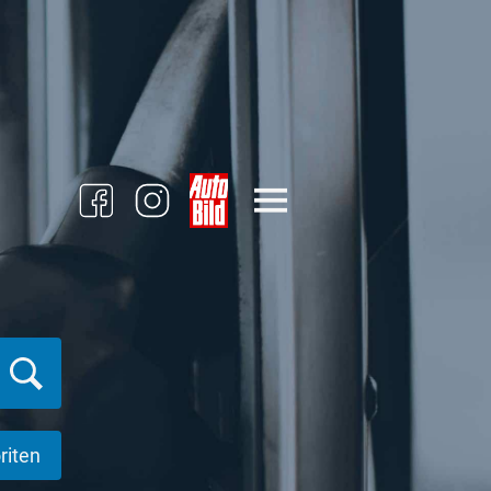
riten