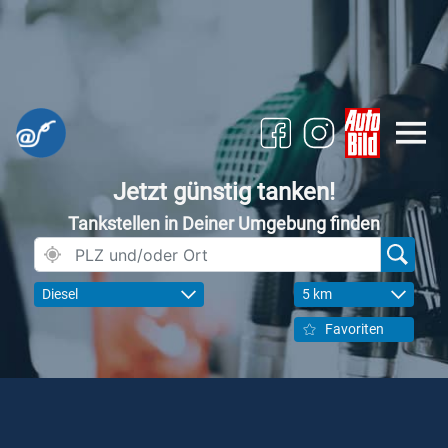
Jetzt günstig tanken!
Tankstellen in Deiner Umgebung finden
Diesel
5 km
Favoriten