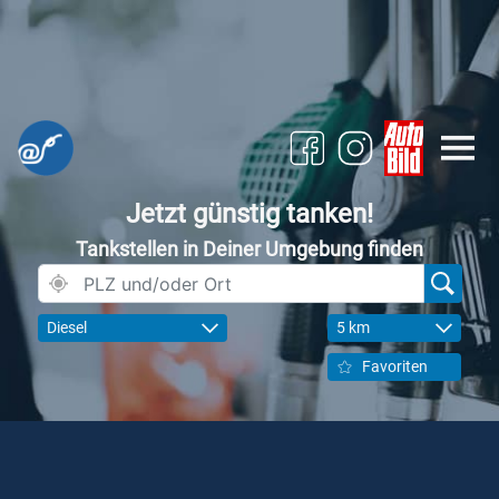
Jetzt günstig tanken!
Tankstellen in Deiner Umgebung finden
Diesel
5 km
Favoriten