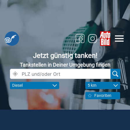
Jetzt günstig tanken!
Tankstellen in Deiner Umgebung finden
Diesel
5 km
Favoriten