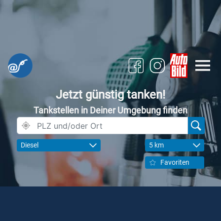
Jetzt günstig tanken!
Tankstellen in Deiner Umgebung finden
Diesel
5 km
Favoriten