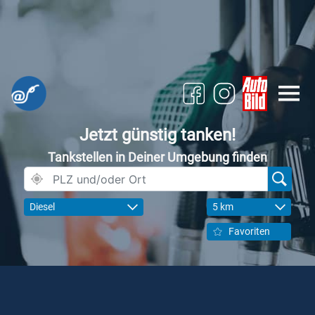
Jetzt günstig tanken!
Tankstellen in Deiner Umgebung finden
Diesel
5 km
Favoriten