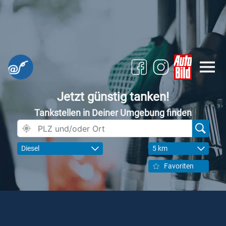
Jetzt günstig tanken!
Tankstellen in Deiner Umgebung finden
Diesel
5 km
Favoriten