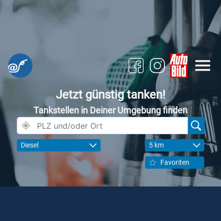
Jetzt günstig tanken!
Tankstellen in Deiner Umgebung finden
Diesel
5 km
Favoriten