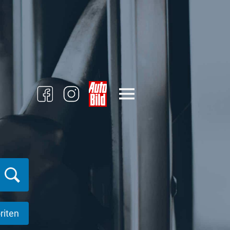
riten