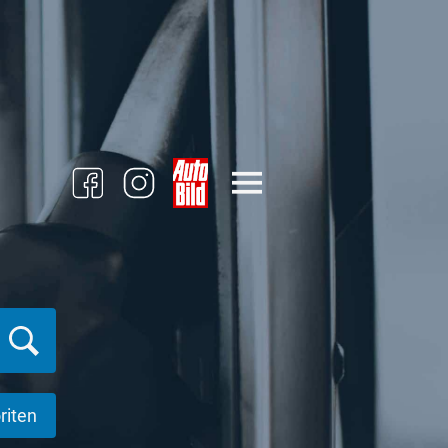
riten