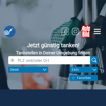
Jetzt günstig tanken!
Tankstellen in Deiner Umgebung finden
Diesel
5 km
Favoriten