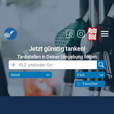
Jetzt günstig tanken!
Tankstellen in Deiner Umgebung finden
Diesel
5 km
Favoriten