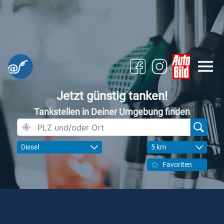
Jetzt günstig tanken!
Tankstellen in Deiner Umgebung finden
Diesel
5 km
Favoriten