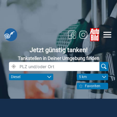
Jetzt günstig tanken!
Tankstellen in Deiner Umgebung finden
Diesel
5 km
Favoriten