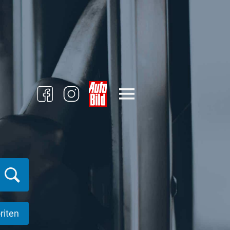
riten