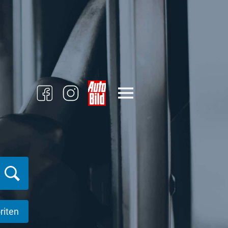
riten