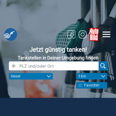
Jetzt günstig tanken!
Tankstellen in Deiner Umgebung finden
Diesel
5 km
Favoriten