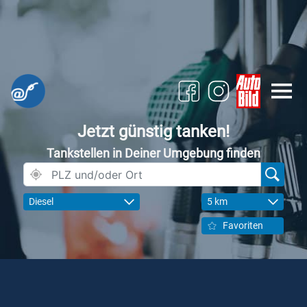
Jetzt günstig tanken!
Tankstellen in Deiner Umgebung finden
Diesel
5 km
Favoriten