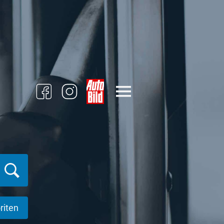
riten