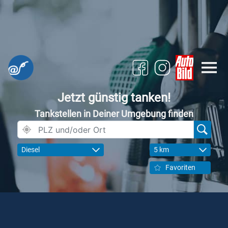
Jetzt günstig tanken!
Tankstellen in Deiner Umgebung finden
Diesel
5 km
Favoriten