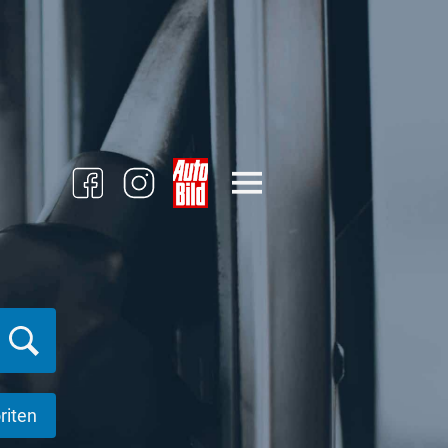
riten