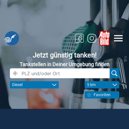
Jetzt günstig tanken!
Tankstellen in Deiner Umgebung finden
Diesel
5 km
Favoriten