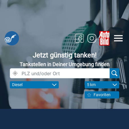
Jetzt günstig tanken!
Tankstellen in Deiner Umgebung finden
Diesel
5 km
Favoriten