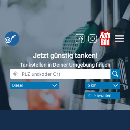
Jetzt günstig tanken!
Tankstellen in Deiner Umgebung finden
Diesel
5 km
Favoriten