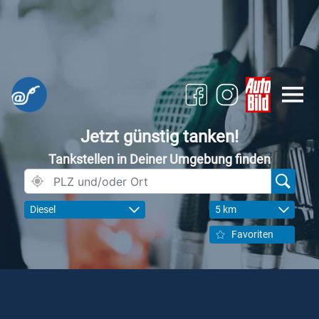
Jetzt günstig tanken!
Tankstellen in Deiner Umgebung finden
Diesel
5 km
Favoriten