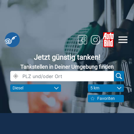
Jetzt günstig tanken!
Tankstellen in Deiner Umgebung finden
Diesel
5 km
Favoriten