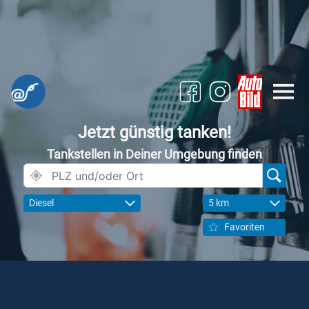
Jetzt günstig tanken!
Tankstellen in Deiner Umgebung finden
Diesel
5 km
Favoriten