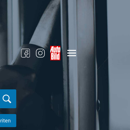
riten