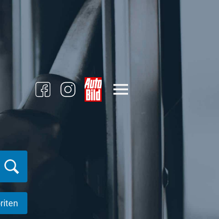
riten