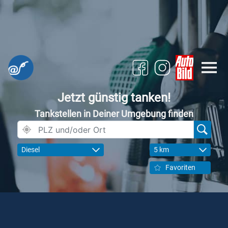
Jetzt günstig tanken!
Tankstellen in Deiner Umgebung finden
Diesel
5 km
Favoriten