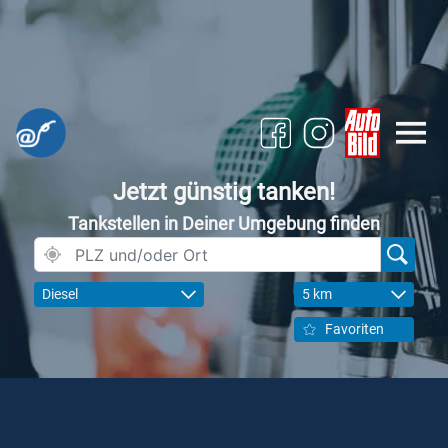
Jetzt günstig tanken!
Tankstellen in Deiner Umgebung finden
Diesel
5 km
Favoriten