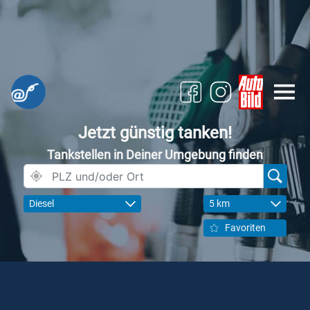
Jetzt günstig tanken!
Tankstellen in Deiner Umgebung finden
Diesel
5 km
Favoriten