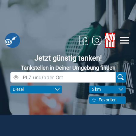
Jetzt günstig tanken!
Tankstellen in Deiner Umgebung finden
Diesel
5 km
Favoriten