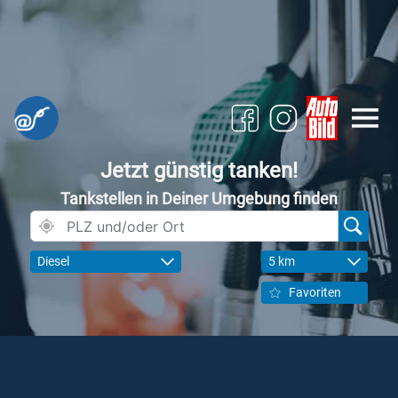
Jetzt günstig tanken!
Tankstellen in Deiner Umgebung finden
Diesel
5 km
Favoriten