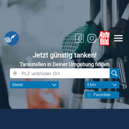
Jetzt günstig tanken!
Tankstellen in Deiner Umgebung finden
Diesel
5 km
Favoriten