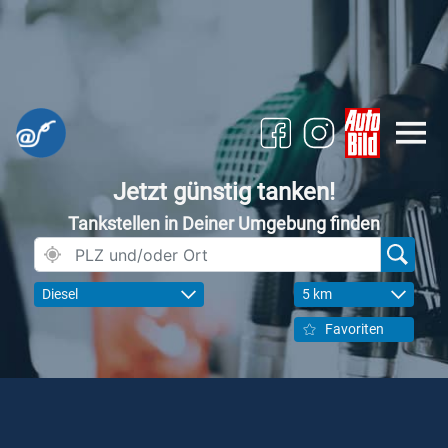
Jetzt günstig tanken!
Tankstellen in Deiner Umgebung finden
Diesel
5 km
Favoriten