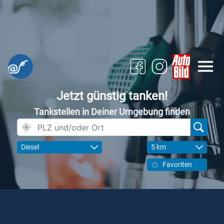
Jetzt günstig tanken!
Tankstellen in Deiner Umgebung finden
Diesel
5 km
Favoriten