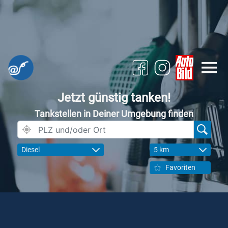
Jetzt günstig tanken!
Tankstellen in Deiner Umgebung finden
Diesel
5 km
Favoriten