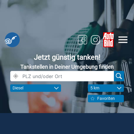
Jetzt günstig tanken!
Tankstellen in Deiner Umgebung finden
Diesel
5 km
Favoriten