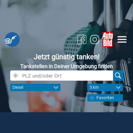
Jetzt günstig tanken!
Tankstellen in Deiner Umgebung finden
Diesel
5 km
Favoriten